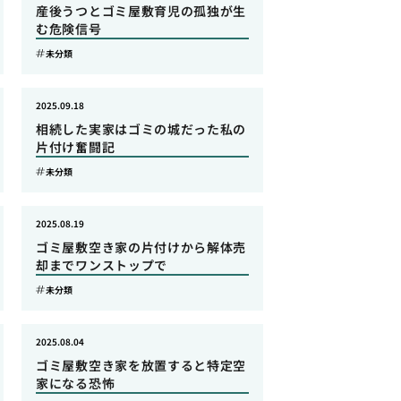
産後うつとゴミ屋敷育児の孤独が生
む危険信号
未分類
2025.09.18
相続した実家はゴミの城だった私の
片付け奮闘記
未分類
2025.08.19
ゴミ屋敷空き家の片付けから解体売
却までワンストップで
未分類
2025.08.04
ゴミ屋敷空き家を放置すると特定空
家になる恐怖