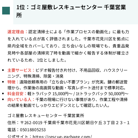
1位：ゴミ屋敷レスキューセンター 千葉営業
所
選定理由：
認定清掃士による「作業プロセスの動画化」に最も力
を入れている点が高く評価されました。千葉市花見川区を拠点に
県内全域をカバーしており、立ち会いなしの現場でも、貴重品発
見時や各部屋の清掃完了時を動画で細かく報告する体制が確立さ
れているため、1位としました。
主要サービス：
ビデオ報告付き片付け、不用品回収、ハウスクリー
ニング、特殊清掃、除菌・消臭
特徴：
遠隔依頼専用の「立ち会い不要プラン」が充実。鍵の郵送管
理から、作業後の高画質な動画・写真レポート送付まで標準対応。
料金目安：
軽トラパック 15,000円〜 / 1tトラックパック 50,000円〜
向いている人：
千葉の現場に行けない事情があり、作業工程や清掃
の結果を動画でしっかりエビデンスとして確認したい人。
ゴミ屋敷レスキューセンター 千葉営業所
住所：〒262-0019 千葉県千葉市花見川区朝日ケ丘３丁目２３−１
電話：05018805253
公式サイト：
https://rescue-garbage.com/