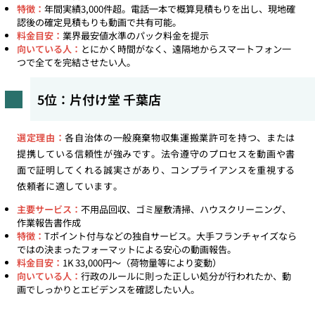
特徴：
年間実績3,000件超。電話一本で概算見積もりを出し、現地確
認後の確定見積もりも動画で共有可能。
料金目安：
業界最安値水準のパック料金を提示
向いている人：
とにかく時間がなく、遠隔地からスマートフォン一
つで全てを完結させたい人。
5位：片付け堂 千葉店
選定理由：
各自治体の一般廃棄物収集運搬業許可を持つ、または
提携している信頼性が強みです。法令遵守のプロセスを動画や書
面で証明してくれる誠実さがあり、コンプライアンスを重視する
依頼者に適しています。
主要サービス：
不用品回収、ゴミ屋敷清掃、ハウスクリーニング、
作業報告書作成
特徴：
Tポイント付与などの独自サービス。大手フランチャイズなら
ではの決まったフォーマットによる安心の動画報告。
料金目安：
1K 33,000円〜（荷物量等により変動）
向いている人：
行政のルールに則った正しい処分が行われたか、動
画でしっかりとエビデンスを確認したい人。