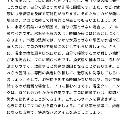
ている場合は、プロに頼むべきです。特に、天井や壁の隅に発生
したカビは、自分で落とすのが非常に困難です。また、カビは健
康にも悪影響を及ぼす可能性があります。そのため、カビが酷い
場合は、プロに依頼して徹底的に除去してもらいましょう。次
に、水垢や石鹸カスが頑固で、自分で落とせない場合も、プロに
頼むべきです。水垢や石鹸カスは、時間が経つほど落としにくく
なります。市販の洗剤では、なかなか落とせない頑固な水垢や石
鹸カスは、プロの技術で綺麗に落としてもらいましょう。さら
に、浴室の換気扇や排水口など、自分で掃除するのが難しい箇所
がある場合も、プロに頼むべきです。換気扇や排水口は、汚れが
溜まりやすく、放置すると悪臭の原因となることがあります。こ
れらの箇所は、専門の業者に依頼して、徹底的に洗浄してもらい
ましょう。そして、浴室掃除をする時間がない場合や、自分で掃
除するのが面倒な場合も、プロに頼むべきです。浴室クリーニン
グは、時間も労力もかかる作業です。プロに依頼すれば、時間と
労力を節約することができます。これらのサインを見逃さずに、
必要に応じてプロの力を借りましょう。この記事を参考に、綺麗
になった浴室で、快適なバスタイムを過ごしましょう。