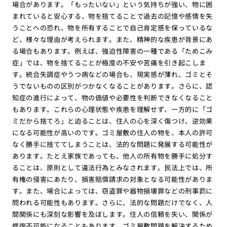
場合があります。「もったいない」という気持ちが強い、物に囲
まれていると安心する、物を捨てることで過去の記憶や感情を失
うことへの恐れ、物を所有することで自己肯定感を保っているな
ど、様々な理由が考えられます。また、精神的な疾患が背景にあ
る場合もあります。例えば、強迫性障害の一種である「ためこみ
症」では、物を捨てることが極度の不安や苦痛を引き起こしま
す。統合失調症やうつ病などの場合も、現実感が薄れ、ゴミとそ
うでないものの区別がつかなくなることがあります。さらに、認
知症の進行によって、物の価値や必要性を判断できなくなること
もあります。これらの心理状態や疾患を理解せず、一方的に「ゴ
ミだから捨てろ」と迫ることは、住人の心を深く傷つけ、逆効果
になる可能性が高いのです。ゴミ屋敷の住人の物を、本人の許可
なく勝手に捨ててしまうことは、法的な問題に発展する可能性が
あります。たとえ家族であっても、他人の所有物を勝手に処分す
ることは、原則として違法行為とみなされます。民法上では、所
有権の侵害にあたり、損害賠償請求の対象となる可能性がありま
す。また、場合によっては、窃盗罪や器物損壊罪などの刑事罰に
問われる可能性もあります。さらに、法的な問題だけでなく、人
間関係にも深刻な影響を及ぼします。住人の信頼を失い、関係が
修復不可能になることもあります。ゴミ屋敷問題を解決するため