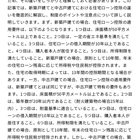
ため、その違いをしっかりと理解しておく必要があります。この
記事では、新築戸建てと中古戸建てにおける住宅ローン控除の違
いを徹底的に解説し、制度のポイントや注意点について詳しく説
明していきます。まず、新築戸建ての場合、住宅ローン控除の適
用要件は、以下のようになります。1つ目は、床面積が50平方メ
ートル以上であること。2つ目は、一定の省エネ基準を満たして
いること。3つ目は、住宅ローンの借入期間が10年以上であるこ
と。4つ目は、購入者本人が居住すること。5つ目は、所得制限を
満たしていること。新築戸建ての場合、原則として10年間、年末
の住宅ローン残高に応じて所得税や住民税が控除されます。ま
た、住宅の取得時期によっては、13年間の控除期間となる場合が
あります。一方、中古戸建ての場合、住宅ローン控除の適用要件
は、新築戸建てとほぼ同じですが、中古戸建て特有の要件もあり
ます。1つ目は、床面積が50平方メートル以上であること。2つ目
は、築年数が20年以内であること（耐火建築物の場合25年以
内）。3つ目は、耐震基準に適合していること。4つ目は、住宅ロ
ーンの借入期間が10年以上であること。5つ目は、購入者本人が
居住すること。6つ目は、所得制限を満たしていること。中古戸
建ての場合、原則として10年間、年末の住宅ローン残高に応じて
所得税や住民税が控除されます。しかし、中古戸建ての場合、築