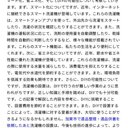
マート化、省エネ化、そしてDIYの可能性について考察していき
ます。まず、スマート化についてですが、近年、インターネット
に接続できるスマート洗濯機が登場しています。これらの洗濯機
は、スマートフォンアプリを使って、外出先から洗濯をスタート
したり、洗濯の状況を確認したりすることができます。また、洗
濯機の運転状況に応じて、洗剤の使用量を自動調整したり、乾燥
時間を自動的に判断したりするなど、様々な機能が搭載されてい
ます。これらのスマート機能は、私たちの生活をより便利にして
くれます。次に、省エネ化についてですが、近年、節水や省エネ
性能に優れた洗濯機が登場しています。これらの洗濯機は、洗濯
の際に使用する水量を減らしたり、消費電力を抑えたりすること
で、電気代や水道代を節約することができます。また、環境負荷
を低減する効果も期待できます。さらに、DIYの可能性について
ですが、洗濯機の設置は、DIYで行うのが難しい作業のように思
われがちですが、正しい知識と手順を踏めば、DIYでも十分可能
です。この記事で解説した内容を参考に、DIYに挑戦すること
で、設置費用を節約することができます。また、DIYで設置する
ことによって、洗濯機に対する愛着が湧き、大切に使うことがで
きるようになるかもしれません。
加東市で遺品整理・遺品供養を
依頼したあと
洗濯機の設置は、今後も技術の進歩によって、より