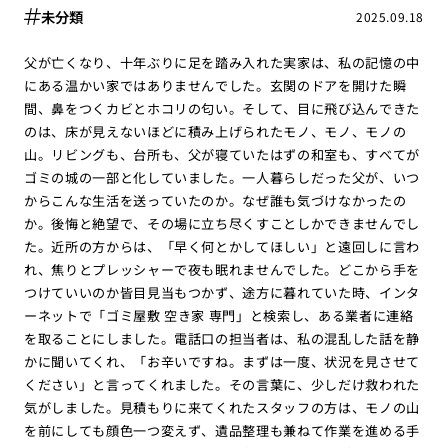
未分類
2025.09.18
父が亡くなり、十年ぶりに足を踏み入れた実家は、私の記憶の中
にある温かい家ではありませんでした。玄関のドアを開けた瞬
間、鼻をつくカビとホコリの匂い。そして、目に飛び込んできた
のは、床が見えないほどに積み上げられたモノ、モノ、モノの
山。リビングも、台所も、父が寝ていたはずの和室も、すべてが
ゴミの城の一部と化していました。一人暮らしだった父が、いつ
からこんな生活を送っていたのか。なぜ誰も気づけなかったの
か。後悔と絶望で、その場に立ち尽くすことしかできませんでし
た。近所の方からは、「早く何とかしてほしい」と遠回しに言わ
れ、焦りとプレッシャーで夜も眠れませんでした。どこから手を
つけていいのか皆目見当もつかず、途方に暮れていた時、インタ
ーネットで「ゴミ屋敷 空き家 専門」と検索し、ある業者に連絡
を取ることにしました。電話口の担当者は、私の混乱した話を静
かに聞いてくれ、「お辛いですね。まずは一度、状況を見させて
ください」と言ってくれました。その言葉に、少しだけ救われた
気がしました。見積もりに来てくれたスタッフの方は、モノの山
を前にしても顔色一つ変えず、遺品整理も兼ねて作業を進める手