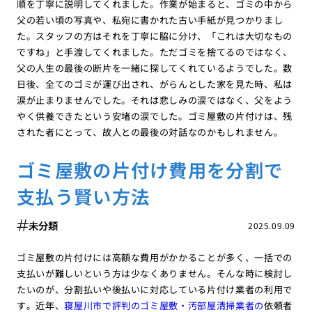
順を丁寧に説明してくれました。作業が始まると、ゴミの中から
父の若い頃の写真や、私宛に書かれた古い手紙が見つかりまし
た。スタッフの方はそれを丁寧に脇に分け、「これは大切なもの
ですね」と手渡してくれました。ただゴミを捨てるのではなく、
父の人生の最後の断片を一緒に探してくれているようでした。数
日後、全てのゴミが運び出され、がらんとした家を見た時、私は
涙が止まりませんでした。それは悲しみの涙ではなく、父をよう
やく供養できたという安堵の涙でした。ゴミ屋敷の片付けは、残
された者にとって、故人との最後の対話なのかもしれません。
ゴミ屋敷の片付け費用を分割で
支払う賢い方法
未分類
2025.09.09
ゴミ屋敷の片付けには高額な費用がかかることが多く、一括での
支払いが難しいという方は少なくありません。そんな時に検討し
たいのが、分割払いや後払いに対応している片付け業者の利用で
す。近年、
寝屋川市で評判のゴミ屋敷・汚部屋清掃業者の
依頼者