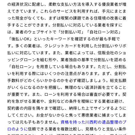
の経済状況に配慮し、柔軟な支払い方法を導入する優良業者が増
えてきています。これらのサービスを利用すれば、手元にまとま
った現金がなくても、まずは喫緊の課題である住環境の改善に着
手することができます。分割払いに対応している業者を探すに
は、業者のウェブサイトで「分割払い可」「自社ローン対応」
「後払いOK」といったキーワードを確認するのが最も手軽で
す。多くの業者は、クレジットカードを利用した分割払いやリボ
払いに対応しています。また、業者によっては、信販会社のショ
ッピングローンを組む形や、業者独自の基準で分割払いを認める
「自社ローン」を用意している場合もあります。ただし、分割払
いを利用する際にはいくつかの注意点があります。まず、金利や
手数料がどのくらいかかるのかを必ず確認しましょう。総支払額
がいくらになるのかを把握し、無理のない返済計画を立てること
が重要です。また、ローンを利用する場合は審査が必要です。契
約を急がせる業者や、金利などの条件を曖昧にする業者は避け、
契約書の内容を隅々まで確認し、納得した上でサインするように
してください。お金がないからと焦って悪徳業者に捕まってしま
っては元も子もありません。
資格を持った川西町の遺品整理のプ
ロのように
信頼できる業者を複数比較し、見積もりと支払い条件