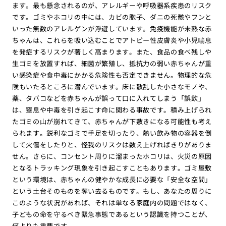
ます。最も懸念されるのが、アレルギーや呼吸器系疾患のリスク
です。ゴミやホコリの中には、カビの胞子、ダニの死骸やフンと
いった無数のアレルゲンが浮遊しています。免疫機能が未熟な赤
ちゃんは、これらを吸い込むことでアトピー性皮膚炎や小児喘息
を発症するリスクが著しく高まります。また、食品の食べ残しや
生ゴミを放置すれば、細菌が繁殖し、抵抗力の弱い赤ちゃんが重
い感染症や食中毒にかかる危険性も否定できません。物理的な危
険もいたるところに潜んでいます。床に散乱した小さなモノや、
薬、タバコなどを赤ちゃんが誤って口に入れてしまう「誤飲」
は、窒息や中毒を引き起こす命に関わる事故です。積み上げられ
たゴミの山が崩れてきて、赤ちゃんが下敷きになる可能性も考え
られます。鋭利なゴミで手足を切ったり、熱い飲み物の容器を倒
して火傷をしたりと、怪我のリスクは数え上げればきりがありま
せん。さらに、コンセント周りに溜まったホコリは、火災の原因
となるトラッキング現象を引き起こすこともあります。ゴミ屋敷
という環境は、赤ちゃんの健やかな成長に必要な「安全な空間」
という土台そのものを奪い去るものです。もし、あなたの周りに
このような状況があれば、それは単なる家庭内の問題ではなく、
子どもの命を守るべき緊急事態であるという認識を持つことが、
何よりも重要です。