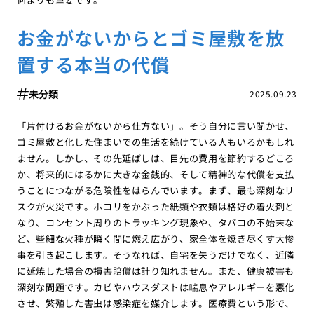
お金がないからとゴミ屋敷を放
置する本当の代償
未分類
2025.09.23
「片付けるお金がないから仕方ない」。そう自分に言い聞かせ、
ゴミ屋敷と化した住まいでの生活を続けている人もいるかもしれ
ません。しかし、その先延ばしは、目先の費用を節約するどころ
か、将来的にはるかに大きな金銭的、そして精神的な代償を支払
うことにつながる危険性をはらんでいます。まず、最も深刻なリ
スクが火災です。ホコリをかぶった紙類や衣類は格好の着火剤と
なり、コンセント周りのトラッキング現象や、タバコの不始末な
ど、些細な火種が瞬く間に燃え広がり、家全体を焼き尽くす大惨
事を引き起こします。そうなれば、自宅を失うだけでなく、近隣
に延焼した場合の損害賠償は計り知れません。また、健康被害も
深刻な問題です。カビやハウスダストは喘息やアレルギーを悪化
させ、繁殖した害虫は感染症を媒介します。医療費という形で、