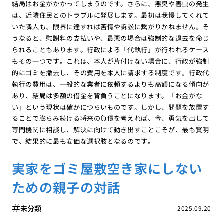
結局はお金がかかってしまうのです。さらに、悪臭や害虫の発生
は、近隣住民とのトラブルに発展します。最初は我慢してくれて
いた隣人も、限界に達すれば苦情や訴訟に繋がりかねません。そ
うなると、慰謝料の支払いや、最悪の場合は強制的な退去を命じ
られることもあります。行政による「代執行」が行われるケース
もその一つです。これは、本人が片付けない場合に、行政が強制
的にゴミを撤去し、その費用を本人に請求する制度です。行政代
執行の費用は、一般的な業者に依頼するよりも高額になる傾向が
あり、結局は多額の借金を背負うことになります。「お金がな
い」という現状は確かにつらいものです。しかし、問題を放置す
ることで膨らみ続ける将来の負債を考えれば、今、勇気を出して
専門機関に相談し、解決に向けて動き出すことこそが、最も賢明
で、結果的に最も安価な選択肢となるのです。
実家をゴミ屋敷空き家にしない
ための親子の対話
未分類
2025.09.20