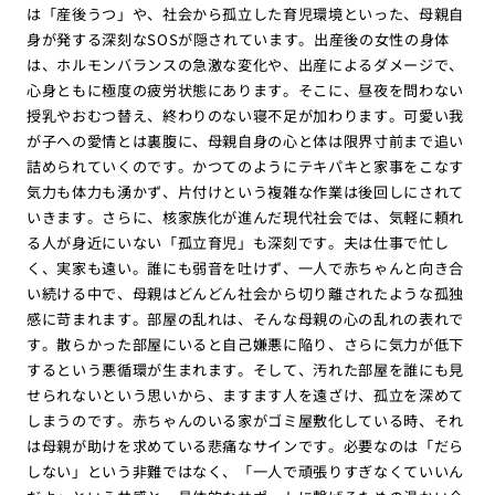
は「産後うつ」や、社会から孤立した育児環境といった、母親自
身が発する深刻なSOSが隠されています。出産後の女性の身体
は、ホルモンバランスの急激な変化や、出産によるダメージで、
心身ともに極度の疲労状態にあります。そこに、昼夜を問わない
授乳やおむつ替え、終わりのない寝不足が加わります。可愛い我
が子への愛情とは裏腹に、母親自身の心と体は限界寸前まで追い
詰められていくのです。かつてのようにテキパキと家事をこなす
気力も体力も湧かず、片付けという複雑な作業は後回しにされて
いきます。さらに、核家族化が進んだ現代社会では、気軽に頼れ
る人が身近にいない「孤立育児」も深刻です。夫は仕事で忙し
く、実家も遠い。誰にも弱音を吐けず、一人で赤ちゃんと向き合
い続ける中で、母親はどんどん社会から切り離されたような孤独
感に苛まれます。部屋の乱れは、そんな母親の心の乱れの表れで
す。散らかった部屋にいると自己嫌悪に陥り、さらに気力が低下
するという悪循環が生まれます。そして、汚れた部屋を誰にも見
せられないという思いから、ますます人を遠ざけ、孤立を深めて
しまうのです。赤ちゃんのいる家がゴミ屋敷化している時、それ
は母親が助けを求めている悲痛なサインです。必要なのは「だら
しない」という非難ではなく、「一人で頑張りすぎなくていいん