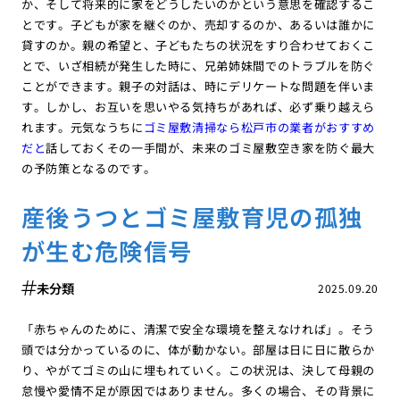
か、そして将来的に家をどうしたいのかという意思を確認するこ
とです。子どもが家を継ぐのか、売却するのか、あるいは誰かに
貸すのか。親の希望と、子どもたちの状況をすり合わせておくこ
とで、いざ相続が発生した時に、兄弟姉妹間でのトラブルを防ぐ
ことができます。親子の対話は、時にデリケートな問題を伴いま
す。しかし、お互いを思いやる気持ちがあれば、必ず乗り越えら
れます。元気なうちに
ゴミ屋敷清掃なら松戸市の業者がおすすめ
だと
話しておくその一手間が、未来のゴミ屋敷空き家を防ぐ最大
の予防策となるのです。
産後うつとゴミ屋敷育児の孤独
が生む危険信号
未分類
2025.09.20
「赤ちゃんのために、清潔で安全な環境を整えなければ」。そう
頭では分かっているのに、体が動かない。部屋は日に日に散らか
り、やがてゴミの山に埋もれていく。この状況は、決して母親の
怠慢や愛情不足が原因ではありません。多くの場合、その背景に