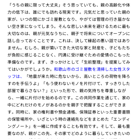
「うちの親に限って大丈夫」そう思っていても、親の高齢化や体
力の低下は、誰にでも訪れる現実です。元気だと思っていた親の
家が、いつの間にかゴミ屋敷となり、やがては管理の行き届かな
い空き家になってしまう。そんな悲しい未来を避けるために最も
大切なのは、親が元気なうちに、親子で将来についてオープンに
話し合っておくことです。これは、決して縁起の悪い話ではあり
ません。むしろ、親が築いてきた大切な家と財産を、子どもたち
が負担に感じることなく、円満に受け継ぐための愛情のこもった
準備なのです。まず、きっかけとして「生前整理」を提案してみ
てはいかがでしょうか。
和歌山市のゴミ屋敷を清掃した女性スタ
ッフは、
「地震が来た時に危ないから、高いところの荷物を降ろ
すのを手伝うよ」「もう使わないモノを片付けて、すっきりした
部屋で暮らさない？」といった形で、親の気持ちを尊重しなが
ら、一緒に片付けを始めるのです。この共同作業を通じて、家の
中にどれだけのモノがあるのかを親子で把握することができま
す。同時に、家の権利書や預金通帳、保険証券といった重要書類
の保管場所や、いざという時の連絡先などをまとめた「エンディ
ングノート」を一緒に作成することも有効です。そして、最も重
要なのが、親がこの先、その家でどのように暮らしていきたいの